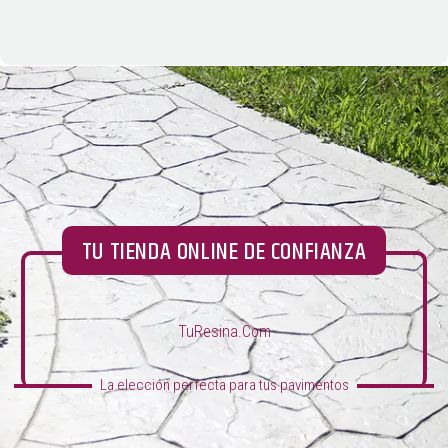
TU TIENDA ONLINE DE CONFIANZA
TuResina.Com
La elección perfecta para tus pavimentos