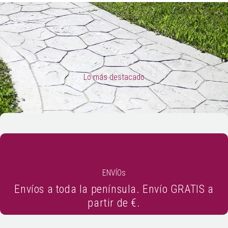
Lo más destacado
ENVÍOs
Envíos a toda la península. Envío GRATIS a
partir de €.