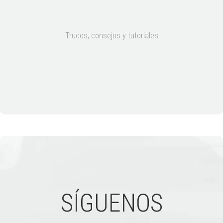
Trucos, consejos y tutoriales
SÍGUENOS