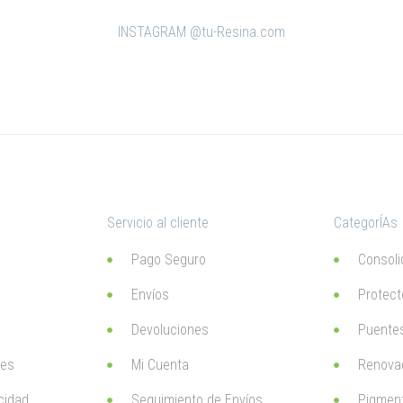
INSTAGRAM @tu-Resina.com
Servicio al cliente
CategorÍAs
Pago Seguro
Consoli
Envíos
Protect
Devoluciones
Puentes
ies
Mi Cuenta
Renova
acidad
Seguimiento de Envíos
Pigmen