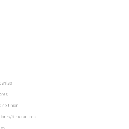
dantes
ores
 de Unión
dores/Reparadores
tos