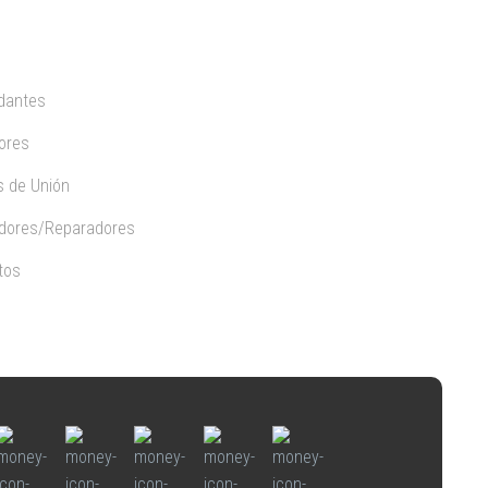
dantes
ores
 de Unión
dores/Reparadores
tos