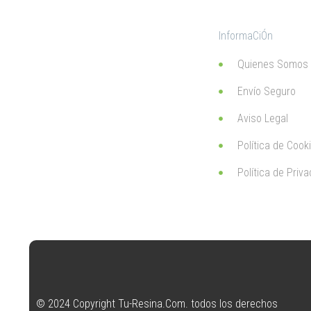
InformaCiÓn
Quienes Somos
Envío Seguro
Aviso Legal
Política de Cook
Política de Priv
© 2024 Copyright Tu-Resina.Com. todos los derechos