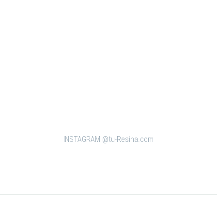
os
Refuerzos
36 MM
FIB. VAR 12 MM
INSTAGRAM @tu-Resina.com