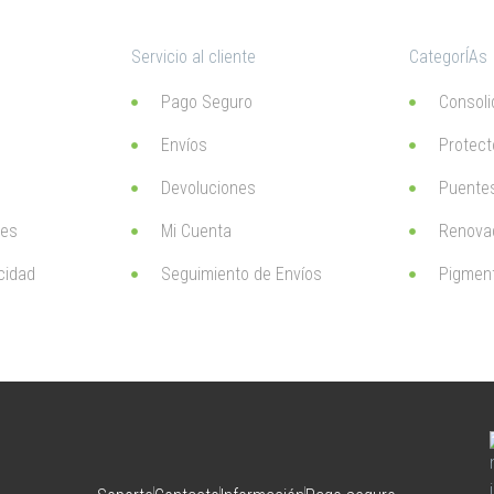
Servicio al cliente
CategorÍAs
Pago Seguro
Consoli
Envíos
Protect
Devoluciones
Puentes
ies
Mi Cuenta
Renova
acidad
Seguimiento de Envíos
Pigmen