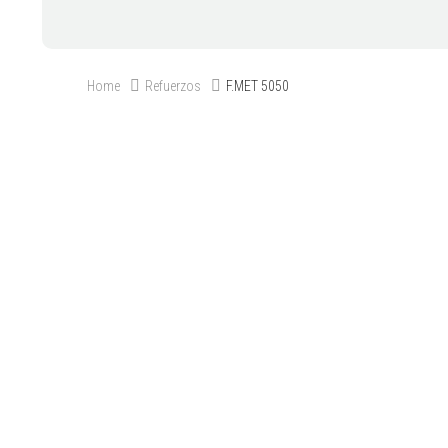
Home
Refuerzos
F.MET 5050