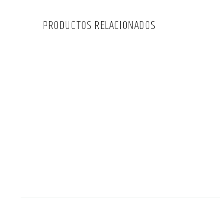
PRODUCTOS RELACIONADOS
Refuerzos
Refuerz
F.MAC 54
F.VAR 